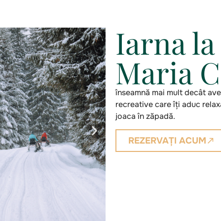
Iarna l
Maria 
înseamnă mai mult decât aven
recreative care îți aduc relax
joaca în zăpadă.
REZERVAȚI ACUM