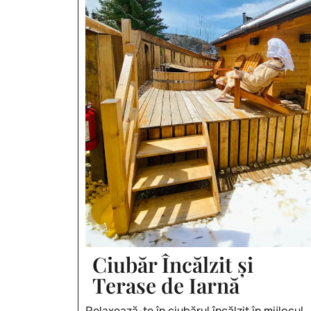
Ciubăr Încălzit și
Terase de Iarnă
Relaxează-te în ciubărul încălzit în mijlocul