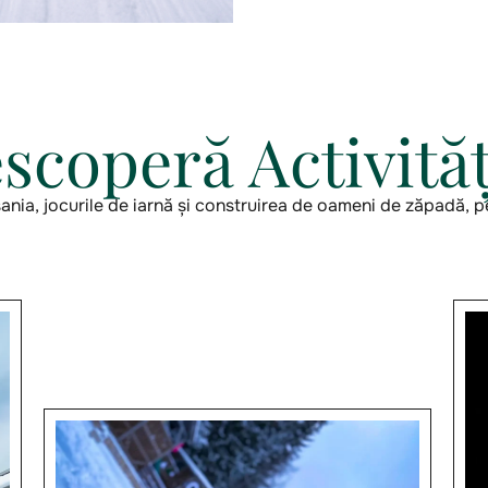
scoperă Activităț
sania, jocurile de iarnă și construirea de oameni de zăpadă, pen