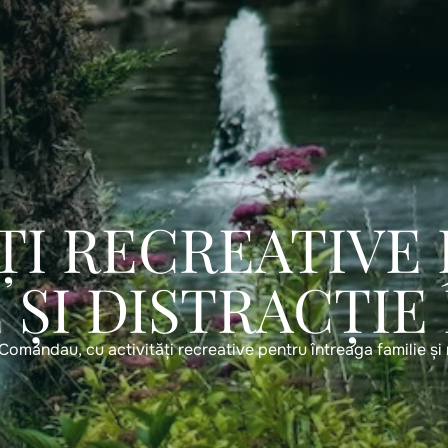
ȚI RECREATIVE 
ȘI DISTRACȚIE
Comandau, cu activități recreative pentru întreaga familie și 