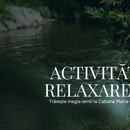
ACTIVITĂ
RELAXARE 
Trăiește magia iernii la Cabana Maria 