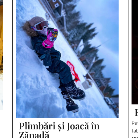
Plimbări și Joacă în
Pe
ta
Zăpadă