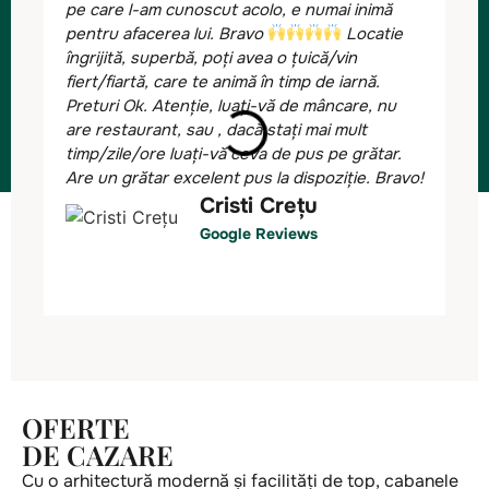
pe care l-am cunoscut acolo, e numai inimă
ma
pentru afacerea lui. Bravo
Locatie
ca
îngrijită, superbă, poți avea o țuică/vin
ap
fiert/fiartă, care te animă în timp de iarnă.
re
Preturi Ok. Atenție, luați-vă de mâncare, nu
et
are restaurant, sau , dacă stați mai mult
ar
timp/zile/ore luați-vă ceva de pus pe grătar.
su
Are un grătar excelent pus la dispoziție. Bravo!
ex
is 
Cristi Crețu
ne
Google Reviews
OFERTE
DE CAZARE
Cu o arhitectură modernă și facilități de top, cabanele