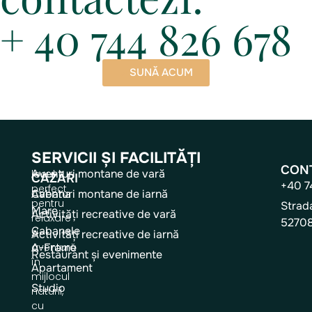
+ 40 744 826 678
SUNĂ ACUM
SERVICII ȘI FACILITĂȚI
CON
Aventuri montane de vară
locul
CAZĂRI
+40 7
perfect
Cabana
Aventuri montane de iarnă
pentru
Strad
Mare
Activități recreative de vară
relaxare
52708
Cabanele
și
Activități recreative de iarnă
aventură
A-Frame
Restaurant și evenimente
în
Apartament
mijlocul
Studio
naturii,
cu