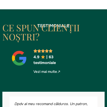
CE SPUN CLIENȚII
TESTIMONIALE
NOȘTRI?
4.9
| 63
testimoniale
Vezi mai multe
Dpdv al meu recomand călduros. Un patron,
We