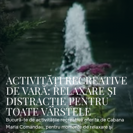
ACTIVITĂȚI RECREATIVE
DE VARĂ: RELAXARE ȘI
DISTRACȚIE PENTRU
TOATE VÂRSTELE
Bucură-te de activitățile recreative oferite de Cabana
Maria Comandau, pentru momente de relaxare și